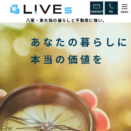
八尾・東大阪の暮らしと不動産に強い。
ホーム
あなたの暮らしに
LiVEsの強み
本当の価値を
インスペクションとは
不動産のからくり
取引チェックポイント
相続に強い
物件一覧