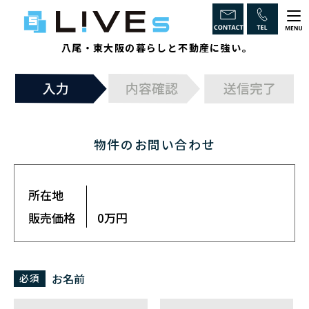
八尾・東大阪の暮らしと不動産に強い。
ホーム
LiVEsの強み
物件のお問い合わせ
インスペクションとは
不動産のからくり
所在地
取引チェックポイント
販売価格
0万円
相続に強い
物件一覧
お名前
必須