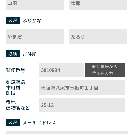
お知らせ
買いたい 流れ
ふりがな
必須
売りたい 流れ
会社概要
ご住所
必須
郵便番号から
郵便番号
住所を入力
都道府県
市町村
町域
番地
建物名など
メールアドレス
必須