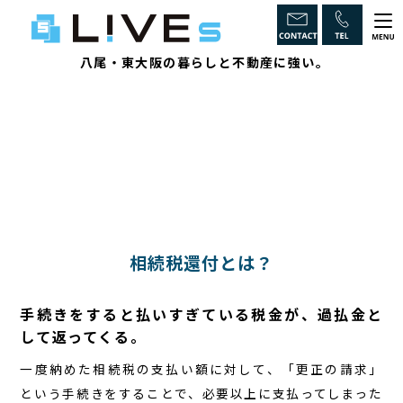
八尾・東大阪の暮らしと不動産に強い。
ホーム
LiVEsの強み
インスペクションとは
不動産のからくり
相続税還付とは？
取引チェックポイント
手続きをすると払いすぎている税金が、過払金と
相続に強い
して返ってくる。
物件一覧
一度納めた相続税の支払い額に対して、「更正の請求」
という手続きをすることで、必要以上に支払ってしまった